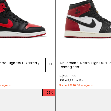
etro High '85 OG 'Bred /
Air Jordan 1 Retro High OG 'B
Reimagined'
R$2.539,99
R$2.412,99
com
Pix
em juros
3
x
de
R$846,66
sem juros
-
25
%