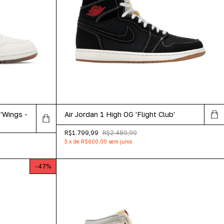
 'Wings -
Air Jordan 1 High OG 'Flight Club'
R$1.799,99
R$2.489,99
3
x
de
R$600,00
sem juros
-
47
%