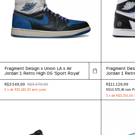
Fragment Design x Union LA x Air
Fragment Desi
Jordan 1 Retro High OG 'Sport Royal'
Jordan 1 Retr
Black'
R$3.549,99
R$3.979,99
R$11.129,99
3
x
de
R$1.183,33
sem juros
R$10.573,49
com
Pi
3
x
de
R$3.710,00