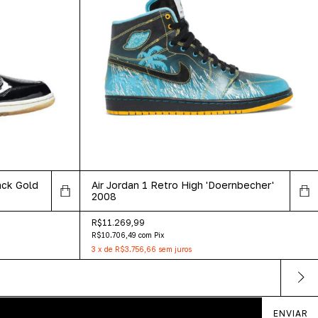
ack Gold
Air Jordan 1 Retro High 'Doernbecher'
2008
R$11.269,99
R$10.706,49
com
Pix
3
x
de
R$3.756,66
sem juros