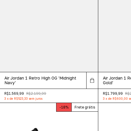
Air Jordan 1 Retro High OG 'Midnight
Air Jordan 1 R
Navy'
Gold'
R$1.569,99
R$2.199,99
R$1.799,99
R$
3
x
de
R$523,33
sem juros
3
x
de
R$600,00
s
-
18
%
Frete grátis