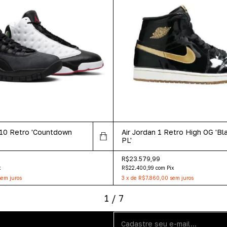
/10 Retro 'Countdown
Air Jordan 1 Retro High OG 'Bl
PL'
R$23.579,99
x
R$22.400,99
com
Pix
sem juros
3
x
de
R$7.860,00
sem juros
1
/
7