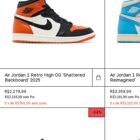
Air Jordan 1 Retro High OG 'Shattered
Air Jordan 1 
Backboard' 2025
Reimagined'
R$2.279,99
R$3.359,99
R$2.165,99
com
Pix
R$3.191,99
com
Pix
3
x
de
R$760,00
sem juros
3
x
de
R$1.120,00
-
54
%