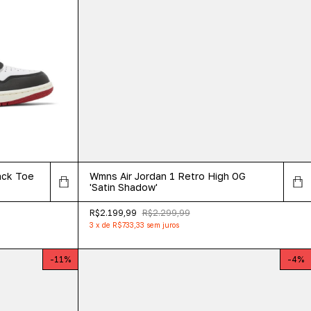
lack Toe
Wmns Air Jordan 1 Retro High OG
'Satin Shadow'
R$2.199,99
R$2.299,99
3
x
de
R$733,33
sem juros
-
11
%
-
4
%