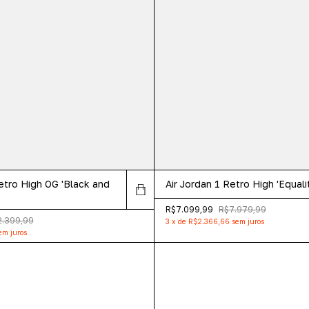
etro High OG 'Black and
Air Jordan 1 Retro High 'Equali
R$7.099,99
R$7.979,99
2.399,99
3
x
de
R$2.366,66
sem juros
em juros