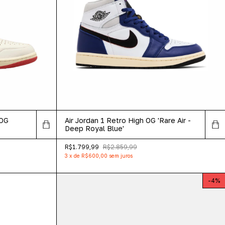
 OG
Air Jordan 1 Retro High OG 'Rare Air -
Deep Royal Blue'
R$1.799,99
R$2.859,99
3
x
de
R$600,00
sem juros
-
4
%