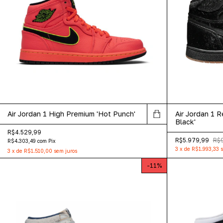
Air Jordan 1 High Premium 'Hot Punch'
Air Jordan 1 R
Black'
R$4.529,99
R$5.979,99
R$
R$4.303,49
com
Pix
3
x
de
R$1.993,33
s
3
x
de
R$1.510,00
sem juros
-
11
%