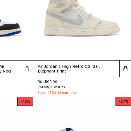
Air
Air Jordan 1 High Retro OG 'Sail
y Red'
Elephant Print'
R$1.599,99
R$1.519,99
com
Pix
3
x
de
R$533,33
sem juros
-
40
%
-
37
%