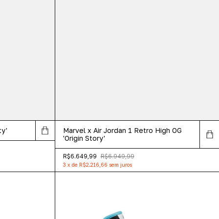
ty'
Marvel x Air Jordan 1 Retro High OG
'Origin Story'
R$6.649,99
R$6.949,99
3
x
de
R$2.216,66
sem juros