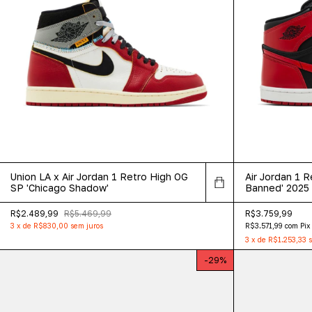
Union LA x Air Jordan 1 Retro High OG
Air Jordan 1 R
SP 'Chicago Shadow'
Banned' 2025
R$2.489,99
R$5.469,99
R$3.759,99
3
x
de
R$830,00
sem juros
R$3.571,99
com
Pix
3
x
de
R$1.253,33
s
-
29
%