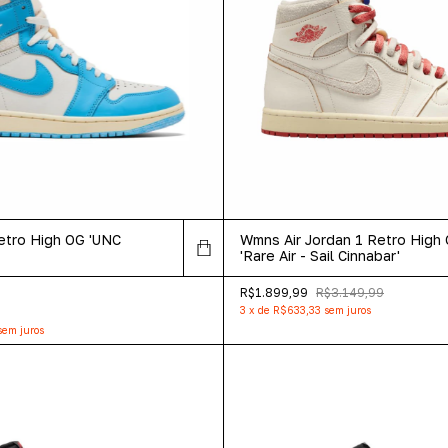
Retro High OG 'UNC
Wmns Air Jordan 1 Retro High
'Rare Air - Sail Cinnabar'
R$1.899,99
R$3.149,99
3
x
de
R$633,33
sem juros
sem juros