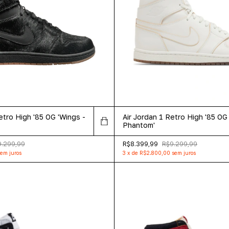
etro High '85 OG 'Wings -
Air Jordan 1 Retro High '85 OG
Phantom'
9.299,99
R$8.399,99
R$9.299,99
em juros
3
x
de
R$2.800,00
sem juros