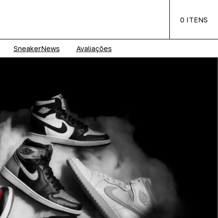
0
ITENS
SneakerNews
Avaliações