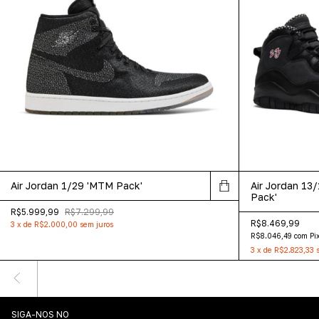
Air Jordan 1/29 'MTM Pack'
Air Jordan 13
Pack'
R$5.999,99
R$7.299,99
R$8.469,99
3
x
de
R$2.000,00
sem juros
R$8.046,49
com
Pi
3
x
de
R$2.823,33
SIGA-NOS NO