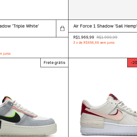
adow 'Triple White'
Air Force 1 Shadow 'Sail Hem
R$1.969,99
R$1.999,99
3
x
de
R$656,66
sem juros
m juros
Frete grátis
-
2