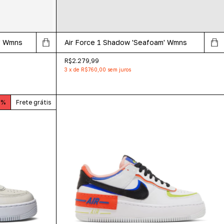
p' Wmns
Air Force 1 Shadow 'Seafoam' Wmns
R$2.279,99
3
x
de
R$760,00
sem juros
0
%
Frete grátis