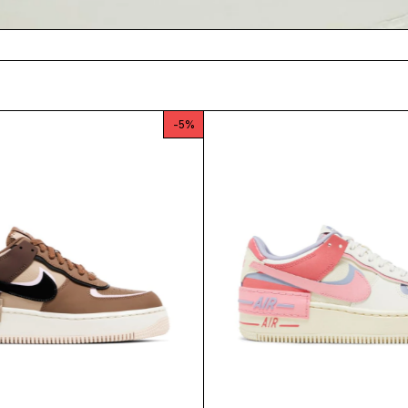
-
5
%