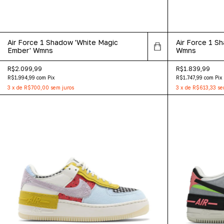
Air Force 1 Shadow 'White Magic
Air Force 1 Sh
Ember' Wmns
Wmns
R$2.099,99
R$1.839,99
R$1.994,99
com
Pix
R$1.747,99
com
Pix
3
x
de
R$700,00
sem juros
3
x
de
R$613,33
se