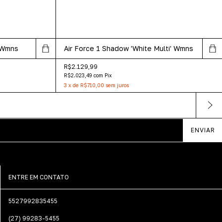
 Wmns
Air Force 1 Shadow 'White Multi' Wmns
R$2.129,99
R$2.023,49
com
Pix
3
x
de
R$710,00
sem juros
ENTRE EM CONTATO
5527992835455
(27) 99283-5455