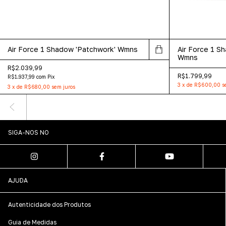
Air Force 1 Shadow 'Patchwork' Wmns
Air Force 1 S
Wmns
R$2.039,99
R$1.799,99
R$1.937,99
com
Pix
3
x
de
R$600,00
s
3
x
de
R$680,00
sem juros
SIGA-NOS NO
AJUDA
Autenticidade dos Produtos
Guia de Medidas