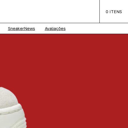
0
ITENS
SneakerNews
Avaliações