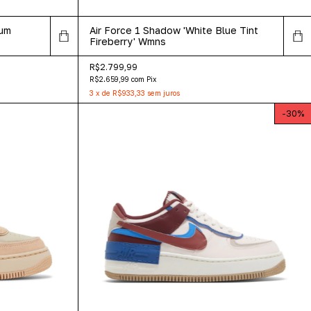
num
Air Force 1 Shadow 'White Blue Tint
Fireberry' Wmns
R$2.799,99
R$2.659,99
com
Pix
3
x
de
R$933,33
sem juros
-
30
%