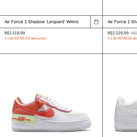
Air Force 1 Shadow 'Leopard' Wmns
Air Force 1 S
R$2.119,99
R$2.229,99
R$
3
x
de
R$706,66
sem juros
3
x
de
R$743,33
se