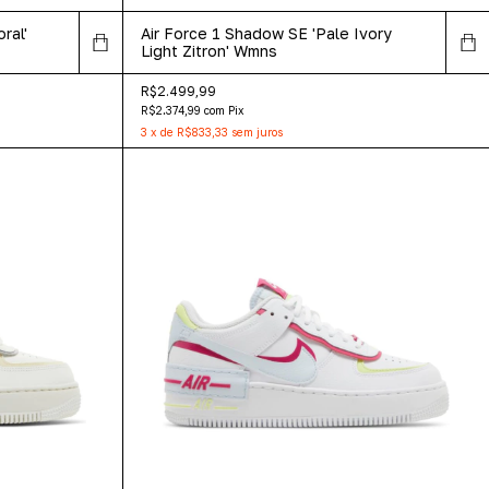
ral'
Air Force 1 Shadow SE 'Pale Ivory
Light Zitron' Wmns
R$2.499,99
R$2.374,99
com
Pix
3
x
de
R$833,33
sem juros