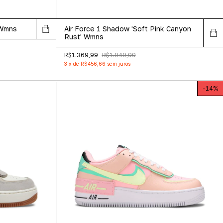
 Wmns
Air Force 1 Shadow 'Soft Pink Canyon
Rust' Wmns
R$1.369,99
R$1.949,99
3
x
de
R$456,66
sem juros
-
14
%