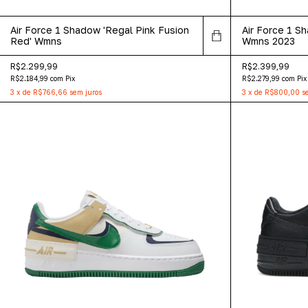
Air Force 1 Shadow 'Regal Pink Fusion
Air Force 1 Sh
Red' Wmns
Wmns 2023
R$2.299,99
R$2.399,99
R$2.184,99
com
Pix
R$2.279,99
com
Pix
3
x
de
R$766,66
sem juros
3
x
de
R$800,00
s