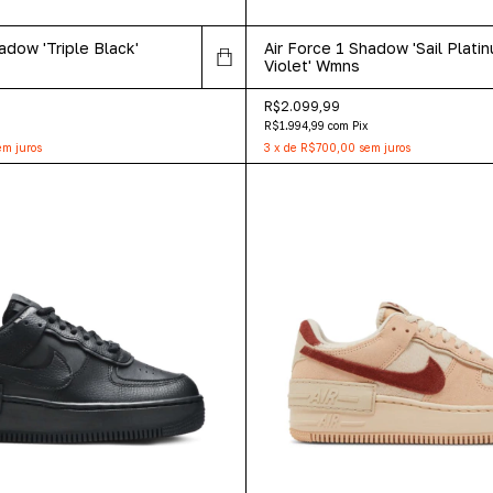
adow 'Triple Black'
Air Force 1 Shadow 'Sail Plati
Violet' Wmns
R$2.099,99
R$1.994,99
com
Pix
em juros
3
x
de
R$700,00
sem juros