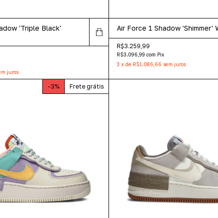
adow 'Triple Black'
Air Force 1 Shadow 'Shimmer'
R$3.259,99
R$3.096,99
com
Pix
3
x
de
R$1.086,66
sem juros
em juros
-
3
%
Frete grátis