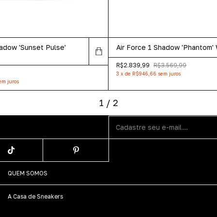
hadow 'Sunset Pulse'
Air Force 1 Shadow 'Phantom'
R$2.839,99
R$3.569,99
3
x
de
R$946,66
sem juros
em juros
1
/
2
QUEM SOMOS
A Casa de Sneakers