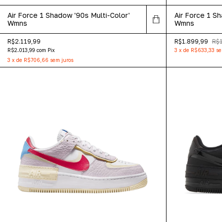
Air Force 1 Shadow '90s Multi-Color'
Air Force 1 Sh
Wmns
Wmns
R$2.119,99
R$1.899,99
R$1
R$2.013,99
com
Pix
3
x
de
R$633,33
se
3
x
de
R$706,66
sem juros