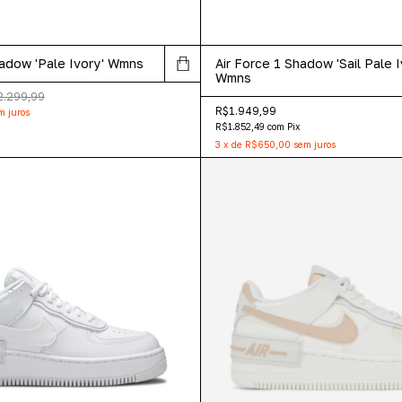
hadow 'Pale Ivory' Wmns
Air Force 1 Shadow 'Sail Pale I
Wmns
2.299,99
R$1.949,99
m juros
R$1.852,49
com
Pix
3
x
de
R$650,00
sem juros