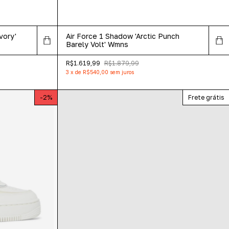
vory'
Air Force 1 Shadow 'Arctic Punch
Barely Volt' Wmns
R$1.619,99
R$1.879,99
3
x
de
R$540,00
sem juros
-
2
%
Frete grátis