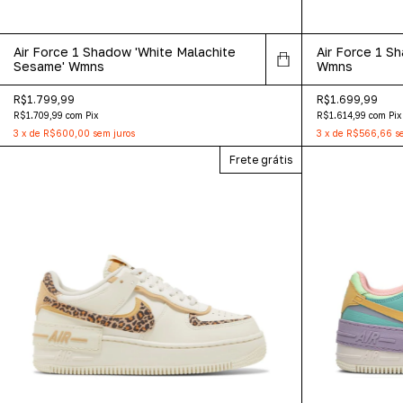
Air Force 1 Shadow 'White Malachite
Air Force 1 Sh
Sesame' Wmns
Wmns
R$1.799,99
R$1.699,99
R$1.709,99
com
Pix
R$1.614,99
com
Pix
3
x
de
R$600,00
sem juros
3
x
de
R$566,66
s
Frete grátis