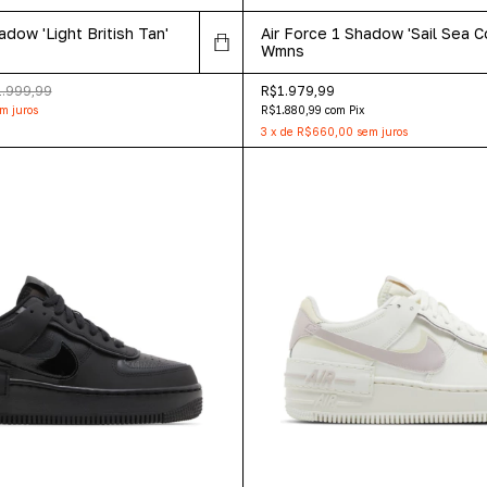
adow 'Light British Tan'
Air Force 1 Shadow 'Sail Sea Co
Wmns
.999,99
R$1.979,99
m juros
R$1.880,99
com
Pix
3
x
de
R$660,00
sem juros